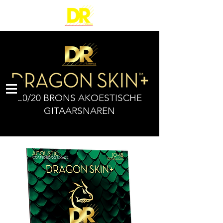
80/20 BRONS AKOESTISCHE
GITAARSNAREN