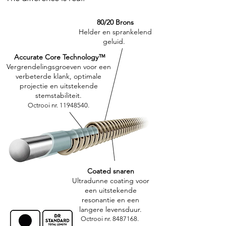
80/20 Brons
Helder en sprankelend
geluid.
Accurate Core Technology™
Vergrendelingsgroeven voor een
verbeterde klank, optimale
projectie en uitstekende
stemstabiliteit.
Octrooi nr.
11948540
.
Coated snaren
Ultradunne coating voor
een uitstekende
resonantie en een
langere levensduur.
Octrooi nr.
8487168
.