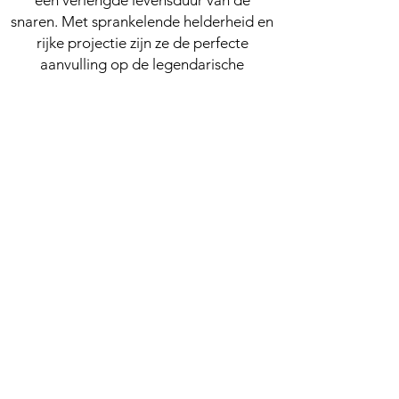
een verlengde levensduur van de
snaren. Met sprankelende helderheid en
rijke projectie zijn ze de perfecte
aanvulling op de legendarische
akoestiek van Guild. Dit partnerschap
viert meer dan 70 jaar traditie en levert
tegelijkertijd het geluid van de
toekomst.
MADE IN USA -
WITH AMERICAN
MATERIALS
DR Strings are proudly made in
Westwood, New Jersey. We use only the
finest American made materials, starting
with the core and wrap wire, to the ball