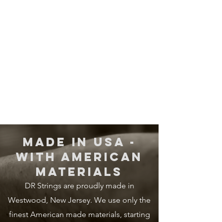
MADE IN USA -
WITH AMERICAN
MATERIALS
DR Strings are proudly made in
Westwood, New Jersey. We use only the
finest American made materials, starting