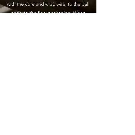
with the core and wrap wire, to the ball
ends, to the final packaging. When
someone sees the DR logo, that is what
they are getting, the best of everything.
Premium Quality Handmade Strings
THE DIFFERENCE IS REAL.
™
GET THE LATEST FROM DR
STRINGS