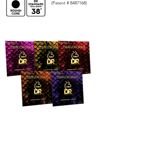
(Patent # 8487168)